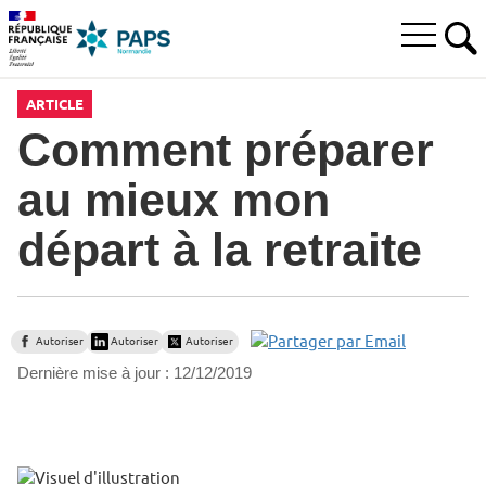
Aller
Aller
Aller
à
au
au
Ouvrir
la
menu
contenu
RE
le
recherche
principal,
menu
ARTICLE
principal
Comment préparer
au mieux mon
départ à la retraite
Autoriser
Autoriser
Autoriser
Dernière mise à jour :
12/12/2019