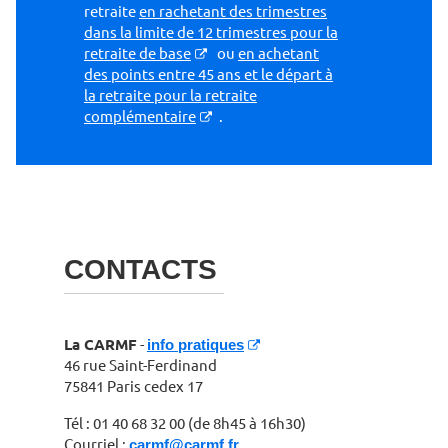
retraite
en rachetant des trimestres
dans la limite de 12 trimestres pour la
retraite de base
ou
en achetant
des points entre 45 ans et le départ à
la retraite pour la retraite
complémentaire
.
CONTACTS
La CARMF
-
info pratiques
46 rue Saint-Ferdinand
75841 Paris cedex 17
Tél : 01 40 68 32 00 (de 8h45 à 16h30)
Courriel :
carmf@carmf.fr