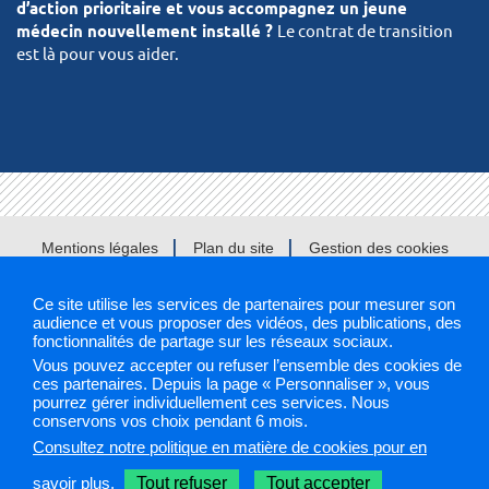
d’action prioritaire et vous accompagnez un jeune
médecin nouvellement installé ?
Le contrat de transition
est là pour vous aider.
Mentions légales
Plan du site
Gestion des cookies
Ce site utilise les services de partenaires pour mesurer son
ARS 2019
audience et vous proposer des vidéos, des publications, des
fonctionnalités de partage sur les réseaux sociaux.
Sélectionnez une région pour accéder à votre site PAPS
Vous pouvez accepter ou refuser l’ensemble des cookies de
ces partenaires. Depuis la page « Personnaliser », vous
pourrez gérer individuellement ces services. Nous
Les sites PAPS
conservons vos choix pendant 6 mois.
Consultez notre politique en matière de cookies pour en
savoir plus.
Tout refuser
Tout accepter