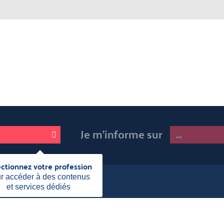
Je m'informe sur
ectionnez votre profession
Fermer
cette
r accéder à des contenus
information
et services dédiés