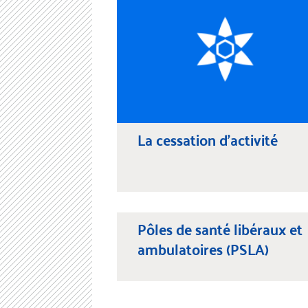
La cessation d’activité
Pôles de santé libéraux et
ambulatoires (PSLA)