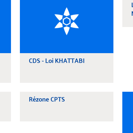
CDS - Loi KHATTABI
Rézone CPTS