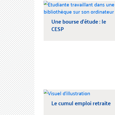
Une bourse d’étude : le
CESP
Le cumul emploi retraite