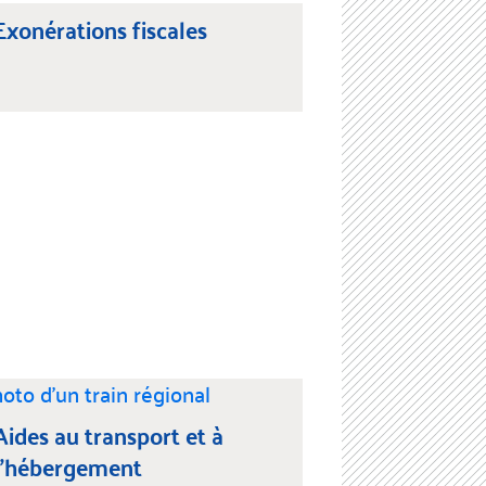
Exonérations fiscales
Aides au transport et à
l’hébergement