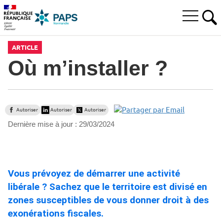
Aller
Aller
Aller
à
au
au
Ouvrir
la
menu
contenu
RE
le
recherche
principal,
menu
ARTICLE
principal
Où m’installer ?
Autoriser
Autoriser
Autoriser
Dernière mise à jour :
29/03/2024
Vous prévoyez de démarrer une activité
libérale ? Sachez que le territoire est divisé en
zones susceptibles de vous donner droit à des
exonérations fiscales.