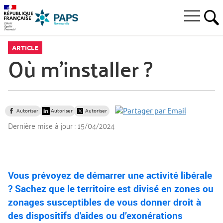
Aller
Aller
Aller
à
au
au
Ouvrir
la
menu
contenu
RE
le
recherche
principal,
menu
ARTICLE
principal
Où m’installer ?
Autoriser
Autoriser
Autoriser
Dernière mise à jour :
15/04/2024
Vous prévoyez de démarrer une activité libérale
? Sachez que le territoire est divisé en zones ou
zonages susceptibles de vous donner droit à
des dispositifs d'aides ou d’exonérations