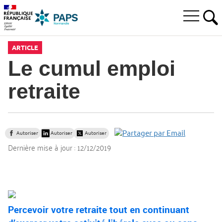
Aller
Aller
Aller
à
au
au
Ouvrir
la
menu
contenu
RE
le
recherche
principal,
menu
ARTICLE
principal
Le cumul emploi
retraite
Autoriser
Autoriser
Autoriser
Dernière mise à jour :
12/12/2019
Percevoir votre retraite tout en continuant