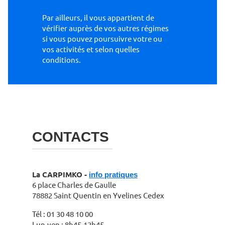
Par ailleurs, il vous appar­tient de
vérifier auprès de vos autres régimes
si vous pouvez poursuivre votre ou
vos activités et selon quelles
conditions.
CONTACTS
La CARPIMKO -
info pratiques
6 place Charles de Gaulle
78882 Saint Quentin en Yvelines Cedex
Tél : 01 30 48 10 00
Lun-ven : 8h45-12h45