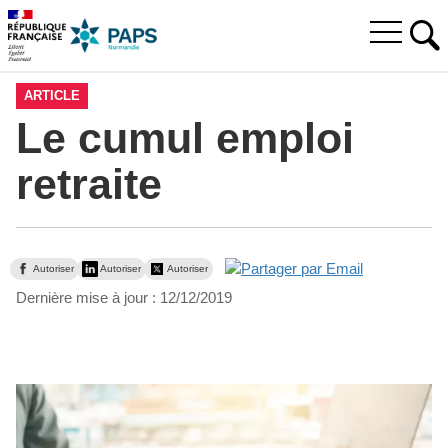
Aller
Aller
Aller
à
au
au
Ouvrir
la
menu
contenu
RE
le
recherche
principal,
menu
ARTICLE
principal
Le cumul emploi
retraite
Autoriser
Autoriser
Autoriser
Dernière mise à jour :
12/12/2019