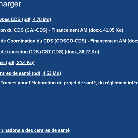
harger
ypes CDS (pdf, 4.78 Mo)
lation du CDS (CAI-CDS) - Financement AM (docx, 41.05 Ko)
 et de Coordination du CDS (COSCO-CDS) - Financement AM (docx
t de transition CDS (CST-CDS) (docx, 36.27 Ko)
es (pdf, 24.4 Ko)
tres de santé (pdf, 4.53 Mo)
rames pour l'élaboration du projet de santé, du règlement inté
on nationale des centres de santé