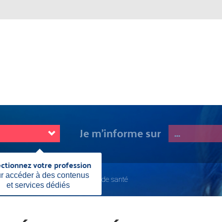
Je m'informe sur
ectionnez votre profession
Fermer
cette
r accéder à des contenus
é pour créer et gérer un centre de santé
information
et services dédiés