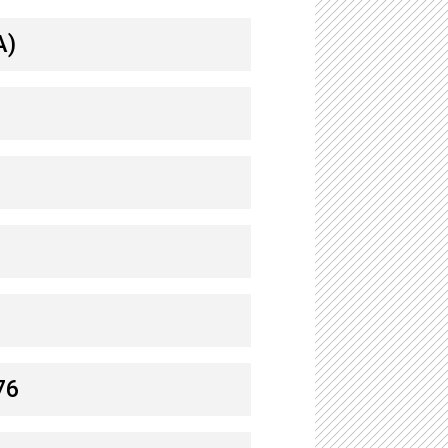
A)
76