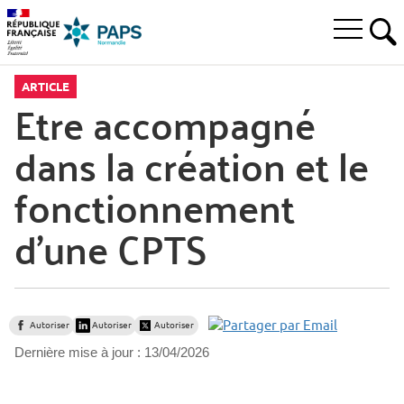
Aller
Aller
Aller
à
au
au
Ouvrir
la
menu
contenu
RE
le
recherche
principal,
menu
ARTICLE
principal
Etre accompagné
dans la création et le
fonctionnement
d’une CPTS
Autoriser
Autoriser
Autoriser
Dernière mise à jour :
13/04/2026