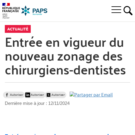
Aller
Aller
Aller
à
au
au
Ouvrir
la
menu
contenu
RE
le
recherche
principal,
menu
ACTUALITÉ
principal
Entrée en vigueur du
nouveau zonage des
chirurgiens-dentistes
Autoriser
Autoriser
Autoriser
Dernière mise à jour :
12/11/2024