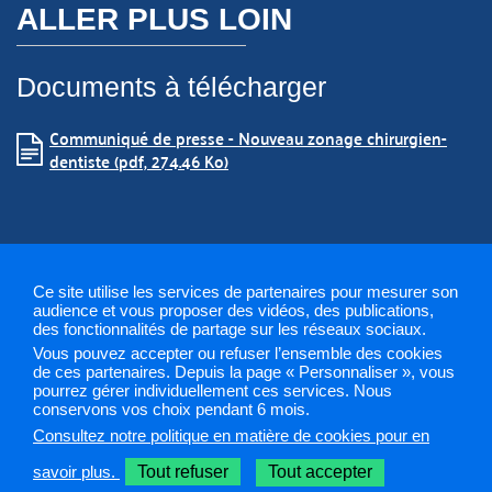
ALLER PLUS LOIN
Documents à télécharger
Communiqué de presse - Nouveau zonage chirurgien-
dentiste (pdf, 274.46 Ko)
Ce site utilise les services de partenaires pour mesurer son
audience et vous proposer des vidéos, des publications,
des fonctionnalités de partage sur les réseaux sociaux.
Vous pouvez accepter ou refuser l’ensemble des cookies
Mentions légales
Plan du site
Gestion des cookies
de ces partenaires. Depuis la page « Personnaliser », vous
pourrez gérer individuellement ces services. Nous
conservons vos choix pendant 6 mois.
ARS 2019
Consultez notre politique en matière de cookies pour en
Sélectionnez une région pour accéder à votre site PAPS
savoir plus.
Tout refuser
Tout accepter