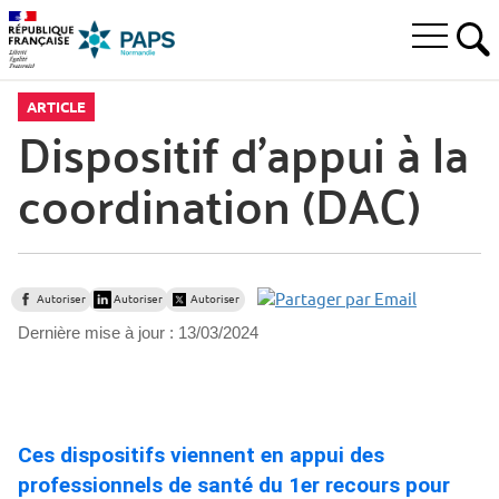
Aller
Aller
Aller
à
au
au
Ouvrir
la
menu
contenu
RE
le
recherche
principal,
menu
ARTICLE
principal
Dispositif d’appui à la
coordination (DAC)
Autoriser
Autoriser
Autoriser
Dernière mise à jour :
13/03/2024
Ces dispositifs viennent en appui des
professionnels de santé du 1er recours pour