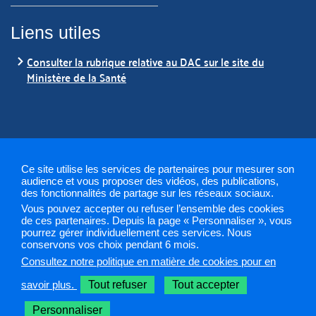
Liens utiles
Consulter la rubrique relative au DAC sur le site du
Ministère de la Santé
Ce site utilise les services de partenaires pour mesurer son
audience et vous proposer des vidéos, des publications,
des fonctionnalités de partage sur les réseaux sociaux.
Vous pouvez accepter ou refuser l’ensemble des cookies
Mentions légales
Plan du site
Gestion des cookies
de ces partenaires. Depuis la page « Personnaliser », vous
pourrez gérer individuellement ces services. Nous
conservons vos choix pendant 6 mois.
ARS 2019
Consultez notre politique en matière de cookies pour en
Sélectionnez une région pour accéder à votre site PAPS
savoir plus.
Tout refuser
Tout accepter
Personnaliser