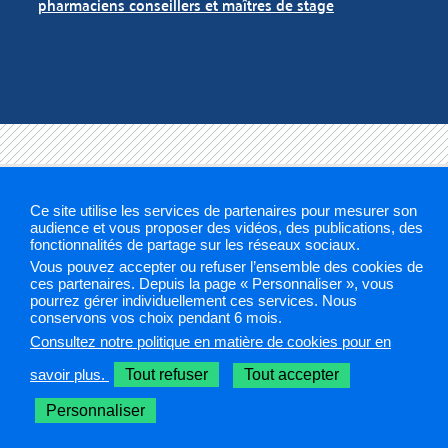
pharmaciens conseillers et maîtres de stage
Mentions légales
Plan du site
Gestion des cookies
Ce site utilise les services de partenaires pour mesurer son
audience et vous proposer des vidéos, des publications, des
fonctionnalités de partage sur les réseaux sociaux.
ARS 2019
Vous pouvez accepter ou refuser l’ensemble des cookies de
ces partenaires. Depuis la page « Personnaliser », vous
Sélectionnez une région pour accéder à votre site PAPS
pourrez gérer individuellement ces services. Nous
conservons vos choix pendant 6 mois.
Consultez notre politique en matière de cookies pour en
Les sites PAPS
savoir plus.
Tout refuser
Tout accepter
Personnaliser