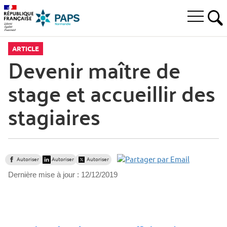
Aller
Aller
Aller
à
au
au
Ouvrir
la
menu
contenu
RE
le
recherche
principal,
menu
ARTICLE
principal
Devenir maître de
stage et accueillir des
stagiaires
Autoriser
Autoriser
Autoriser
Dernière mise à jour :
12/12/2019